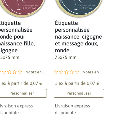
Étiquette
Étiquette
personnalisée
personnalisée
ronde pour
naissance, cigogne
naissance fille,
et message doux,
cigogne
ronde
75x75 mm
75x75 mm
Notez en premier !
Notez en premier !
 ex à partir de
0,07 €
1 ex à partir de
0,07 €
Personnaliser
Personnaliser
ivraison express
Livraison express
isponible
disponible