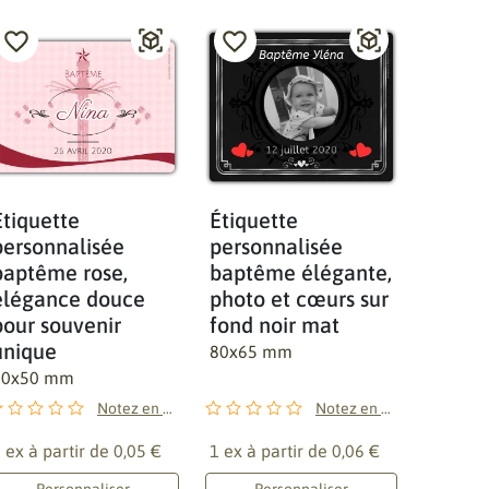
Étiquette
Étiquette
personnalisée
personnalisée
baptême rose,
baptême élégante,
élégance douce
photo et cœurs sur
pour souvenir
fond noir mat
unique
80x65 mm
70x50 mm
Notez en premier !
Notez en premier !
 ex à partir de
0,05 €
1 ex à partir de
0,06 €
Personnaliser
Personnaliser