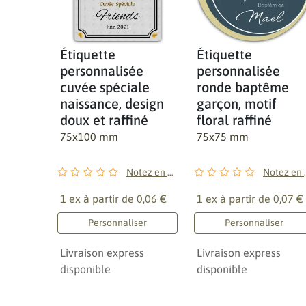
Étiquette
Étiquette
personnalisée
personnalisée
cuvée spéciale
ronde baptême
naissance, design
garçon, motif
doux et raffiné
floral raffiné
75x100 mm
75x75 mm
Notez en premier !
Notez 
1 ex à partir de
0,06 €
1 ex à partir de
0,07 €
Personnaliser
Personnaliser
Livraison express
Livraison express
disponible
disponible