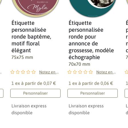
Étiquette
Étiquette
personnalisée
personnalisée
ronde baptême,
ronde pour
motif floral
annonce de
élégant
grossesse, modèle
échographie
75x75 mm
70x70 mm
en premier !
Notez en premier !
Notez en premier !
1 ex à partir de
0,07 €
1 ex à partir de
0,06 €
1
Personnaliser
Personnaliser
Livraison express
Livraison express
L
disponible
disponible
d