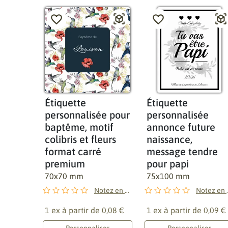
Étiquette
Étiquette
personnalisée pour
personnalisée
baptême, motif
annonce future
colibris et fleurs
naissance,
format carré
message tendre
premium
pour papi
70x70 mm
75x100 mm
Notez en premier !
Notez 
1 ex à partir de
0,08 €
1 ex à partir de
0,09 €
Personnaliser
Personnaliser