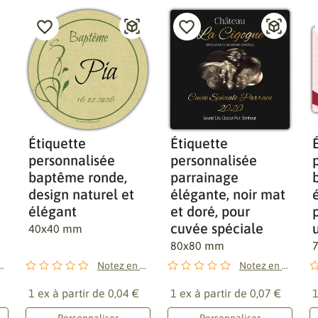
Étiquette
Étiquette
personnalisée
personnalisée
baptême ronde,
parrainage
design naturel et
élégante, noir mat
élégant
et doré, pour
cuvée spéciale
40x40 mm
80x80 mm
en premier !
Notez en premier !
Notez en premier !
1 ex à partir de
0,04 €
1 ex à partir de
0,07 €
1
Personnaliser
Personnaliser