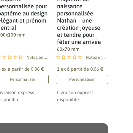
personnalisée pour
naissance
baptême au design
personnalisée
élégant et prénom
Nathan – une
central
création joyeuse
et tendre pour
100x100 mm
fêter une arrivée
60x70 mm
Notez en premier !
Notez en premier !
 ex à partir de
0,08 €
1 ex à partir de
0,06 €
Personnaliser
Personnaliser
ivraison express
Livraison express
isponible
disponible