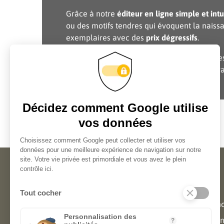
Grâce à notre
éditeur en ligne simple et intui
ou des motifs tendres qui évoquent la nais
exemplaires avec des
prix dégressifs
.
Toutes nos étiquettes sont imprimées sur d
Elles sont conçues pour sublimer vos décor
Création en ligne d'étiquettes
Aide
personnalisées
Notre équipe d'experts est là pour
Assistan
vous aider à créer vos étiquettes du
Comment 