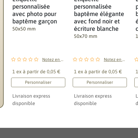
personnalisée
personnalisée
avec photo pour
baptême élégante
baptême garçon
avec fond noir et
écriture blanche
50x50 mm
50x70 mm
Notez en premier !
Notez en premier !
1 ex à partir de
0,05 €
1 ex à partir de
0,05 €
1
Personnaliser
Personnaliser
Livraison express
Livraison express
L
disponible
disponible
d