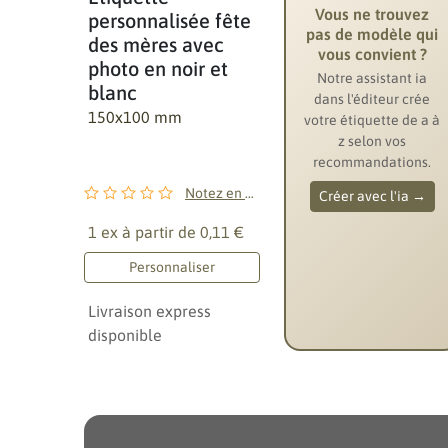
Vous ne trouvez
personnalisée fête
pas de modèle qui
des mères avec
vous convient ?
photo en noir et
Notre assistant ia
blanc
dans l'éditeur crée
150x100 mm
votre étiquette de a à
z selon vos
recommandations.
Notez en premier !
Créer avec l'ia →
1 ex à partir de
0,11 €
Personnaliser
Livraison express
disponible