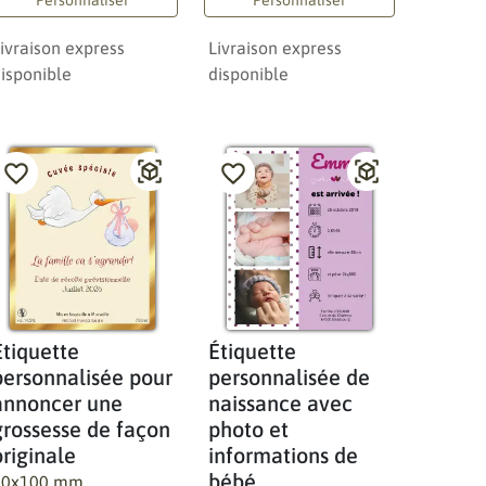
ivraison express
Livraison express
isponible
disponible
Étiquette
Étiquette
personnalisée pour
personnalisée de
annoncer une
naissance avec
grossesse de façon
photo et
originale
informations de
bébé
80x100 mm