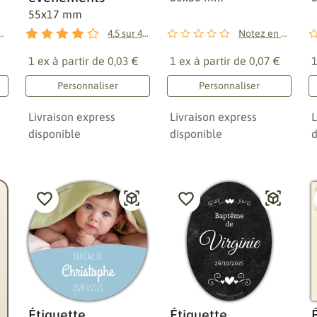
55x17 mm
en premier !
4.5
sur
4
avis
Notez en premier !
1 ex à partir de
0,03 €
1 ex à partir de
0,07 €
1
Personnaliser
Personnaliser
Livraison express
Livraison express
L
disponible
disponible
d
Étiquette
Étiquette