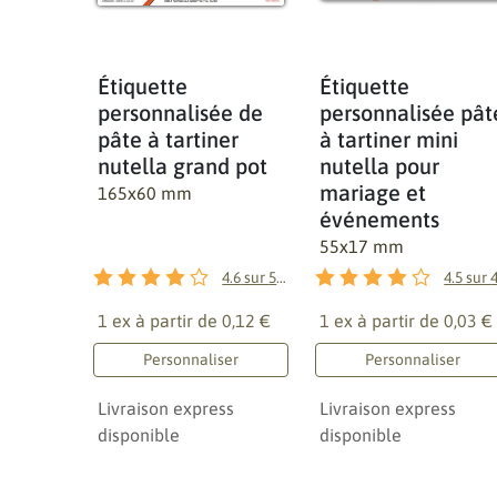
Étiquette
Étiquette
personnalisée de
personnalisée pât
pâte à tartiner
à tartiner mini
nutella grand pot
nutella pour
mariage et
165x60 mm
événements
55x17 mm
4.6
sur
5
avis
4.5
sur
1 ex à partir de
0,12 €
1 ex à partir de
0,03 €
Personnaliser
Personnaliser
Livraison express
Livraison express
disponible
disponible