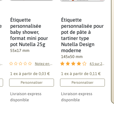
Étiquette
Étiquette
e
personnalisée
personnalisée pour
baby shower,
pot de pâte à
format mini pour
tartiner type
pot Nutella 25g
Nutella Design
moderne
55x17 mm
145x50 mm
4
avis
Notez en premier !
4.5
sur
2
avis
1 ex à partir de
0,03 €
1 ex à partir de
0,11 €
Personnaliser
Personnaliser
Livraison express
Livraison express
disponible
disponible