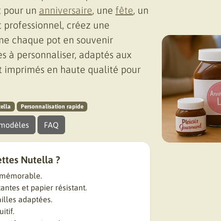
t pour un
anniversaire
, une
fête
, un
rofessionnel, créez une
orme chaque pot en souvenir
s à personnaliser, adaptés aux
et imprimés en haute qualité pour
ella
Personnalisation rapide
 modèles
FAQ
ttes Nutella ?
t mémorable.
antes et papier résistant.
ailles adaptées.
itif.