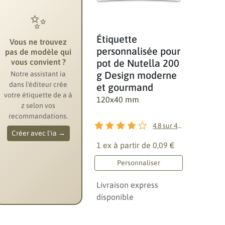
✨
Étiquette
Vous ne trouvez
personnalisée pour
pas de modèle qui
vous convient ?
pot de Nutella 200
g Design moderne
Notre assistant ia
dans l'éditeur crée
et gourmand
votre étiquette de a à
120x40 mm
z selon vos
recommandations.
4.8
sur
4
avis
Créer avec l'ia →
1 ex à partir de
0,09 €
Personnaliser
Livraison express
disponible