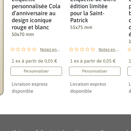
personnalisée Cola
édition limitée
d’anniversaire au
pour la Saint-
design iconique
Patrick
rouge et blanc
55x75 mm
50x70 mm
Notez en premier !
Notez en premier !
1 ex à partir de
0,05 €
1 ex à partir de
0,05 €
1
Personnaliser
Personnaliser
Livraison express
Livraison express
L
disponible
disponible
d