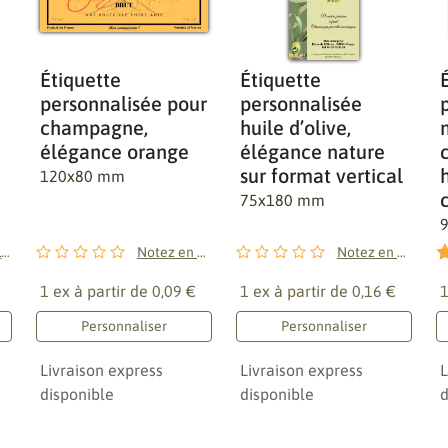
Étiquette
Étiquette
personnalisée pour
personnalisée
champagne,
huile d’olive,
élégance orange
élégance nature
sur format vertical
120x80 mm
75x180 mm
1
avis
Notez en premier !
Notez en premier !
1 ex à partir de
0,09 €
1 ex à partir de
0,16 €
1
Personnaliser
Personnaliser
Livraison express
Livraison express
L
disponible
disponible
d