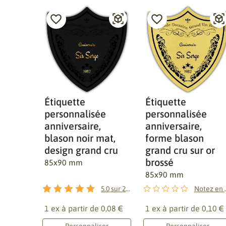
Étiquette
Étiquette
personnalisée
personnalisée
anniversaire,
anniversaire,
blason noir mat,
forme blason
design grand cru
grand cru sur or
brossé
85x90 mm
85x90 mm
5.0
sur
2
avis
Notez 
1 ex à partir de
0,08 €
1 ex à partir de
0,10 €
Personnaliser
Personnaliser