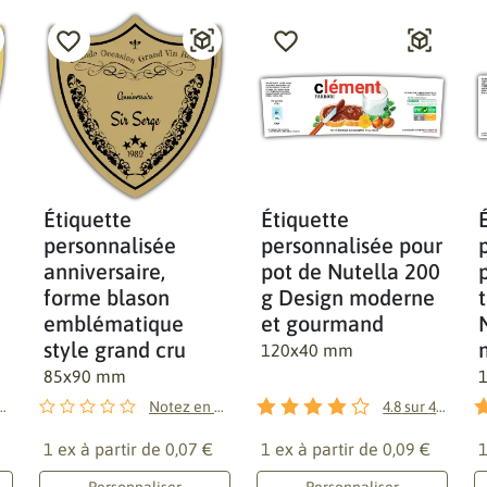
Étiquette
Étiquette
personnalisée
personnalisée pour
anniversaire,
pot de Nutella 200
forme blason
g Design moderne
emblématique
et gourmand
style grand cru
120x40 mm
85x90 mm
en premier !
Notez en premier !
4.8
sur
4
avis
1 ex à partir de
0,07 €
1 ex à partir de
0,09 €
1
Personnaliser
Personnaliser