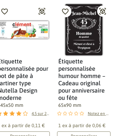
Étiquette
Étiquette
personnalisée pour
personnalisée
pot de pâte à
humour homme –
tartiner type
Cadeau original
Nutella Design
pour anniversaire
moderne
ou fête
145x50 mm
65x90 mm
4.5
sur
2
avis
Notez en premier !
 ex à partir de
0,11 €
1 ex à partir de
0,06 €
Personnaliser
Personnaliser