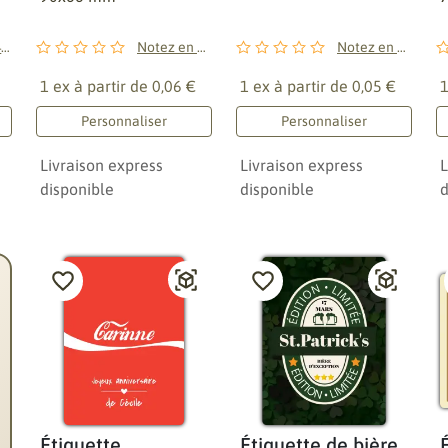
4
avis
Notez en premier !
Notez en premier !
1 ex à partir de
0,06 €
1 ex à partir de
0,05 €
1
Personnaliser
Personnaliser
Livraison express
Livraison express
L
disponible
disponible
d
Étiquette
Étiquette de bière