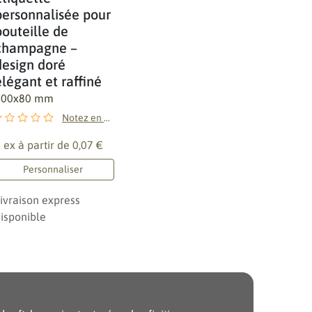
personnalisée pour
bouteille de
champagne –
design doré
élégant et raffiné
100x80 mm
Notez en premier !
 ex à partir de
0,07 €
Personnaliser
ivraison express
isponible