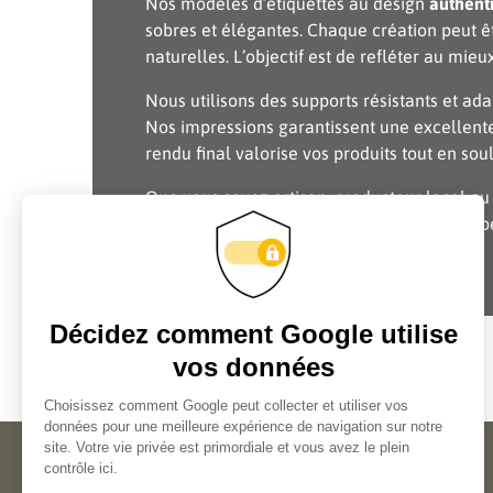
Nos modèles d’étiquettes au design
authent
sobres et élégantes. Chaque création peut êt
naturelles. L’objectif est de refléter au mieux
Nous utilisons des supports résistants et ad
Nos impressions garantissent une excellente d
rendu final valorise vos produits tout en soul
Que vous soyez artisan, producteur local o
de vos produits
. Offrez à vos clients une ex
premier regard.
Création en ligne d'étiquettes
Aide