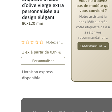
Vous ne trouvez
d’olive vierge extra
pas de modèle qui
vous convient ?
personnalisée au
design élégant
Notre assistant ia
dans l'éditeur crée
80x120 mm
votre étiquette de a à
z selon vos
recommandations.
Notez en premier !
Créer avec l'ia →
1 ex à partir de
0,09 €
Personnaliser
Livraison express
disponible