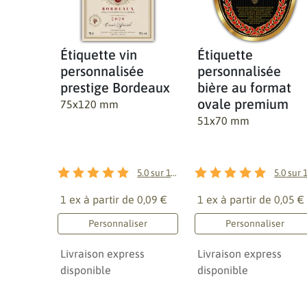
Étiquette vin
Étiquette
personnalisée
personnalisée
prestige Bordeaux
bière au format
ovale premium
75x120 mm
51x70 mm
5.0
sur
1
avis
5.0
sur
1 ex à partir de
0,09 €
1 ex à partir de
0,05 €
Personnaliser
Personnaliser
Livraison express
Livraison express
disponible
disponible