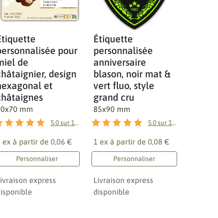
Étiquette
Étiquette
personnalisée pour
personnalisée
miel de
anniversaire
châtaignier, design
blason, noir mat &
hexagonal et
vert fluo, style
châtaignes
grand cru
90x70 mm
85x90 mm
5.0
sur
1
avis
5.0
sur
1
avis
 ex à partir de
0,06 €
1 ex à partir de
0,08 €
Personnaliser
Personnaliser
ivraison express
Livraison express
isponible
disponible