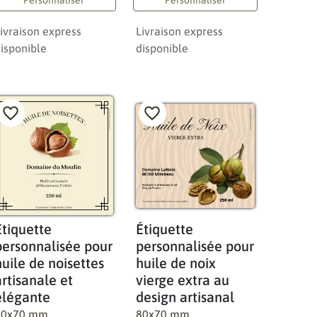
ivraison express
Livraison express
isponible
disponible
Étiquette
Étiquette
personnalisée pour
personnalisée pour
huile de noisettes
huile de noix
artisanale et
vierge extra au
élégante
design artisanal
70x70 mm
80x70 mm