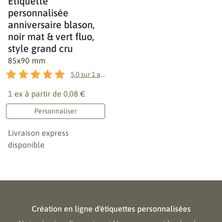
Étiquette
personnalisée
anniversaire blason,
noir mat & vert fluo,
style grand cru
85x90 mm
5.0
sur
1
avis
1 ex à partir de
0,08 €
Personnaliser
Livraison express
disponible
Création en ligne d'étiquettes personnalisées