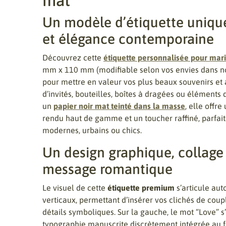
mat
Un modèle d’étiquette unique
et élégance contemporaine
Découvrez cette
étiquette personnalisée pour mar
mm x 110 mm (modifiable selon vos envies dans not
pour mettre en valeur vos plus beaux souvenirs e
d’invités, bouteilles, boîtes à dragées ou éléments
un
papier noir mat teinté dans la masse
, elle offr
rendu haut de gamme et un toucher raffiné, parfai
modernes, urbains ou chics.
Un design graphique, collage
message romantique
Le visuel de cette
étiquette premium
s’articule aut
verticaux, permettant d’insérer vos clichés de coup
détails symboliques. Sur la gauche, le mot “Love” s
typographie manuscrite discrètement intégrée au fo