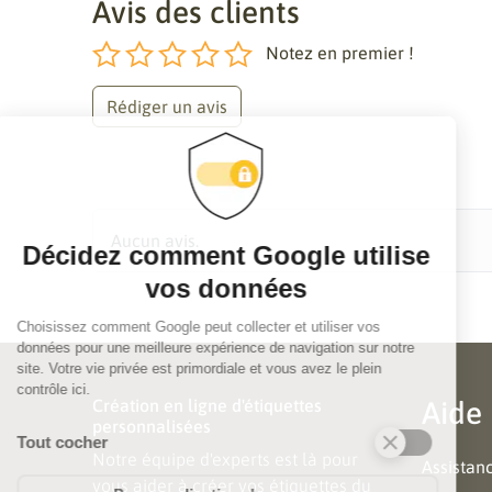
Avis des clients
Notez en premier !
Rédiger un avis
Aucun avis.
Création en ligne d'étiquettes
Aide
personnalisées
Notre équipe d'experts est là pour
Assistan
vous aider à créer vos étiquettes du