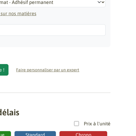
 sur nos matières
e
e !
Faire personnaliser par un expert
délais
Prix à l'unité
ue
Standard
Chrono