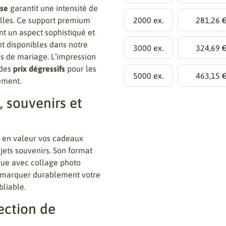
sse
garantit une intensité de
2000 ex.
281,26 
elles. Ce support premium
ant un aspect sophistiqué et
 disponibles dans notre
3000 ex.
324,69 
es de mariage. L’impression
 des
prix dégressifs
pour les
5000 ex.
463,15 
ement.
, souvenirs et
a en valeur vos cadeaux
bjets souvenirs. Son format
que avec collage photo
 marquer durablement votre
bliable.
ection de