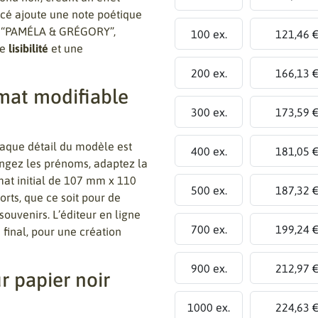
lacé ajoute une note poétique
s, “PAMÉLA & GRÉGORY”,
100 ex.
121,46 
te
lisibilité
et une
200 ex.
166,13 
rmat modifiable
300 ex.
173,59 
haque détail du modèle est
400 ex.
181,05 
angez les prénoms, adaptez la
rmat initial de 107 mm x 110
500 ex.
187,32 
rts, que ce soit pour de
ouvenirs. L’éditeur en ligne
700 ex.
199,24 
final, pour une création
900 ex.
212,97 
r papier noir
1000 ex.
224,63 