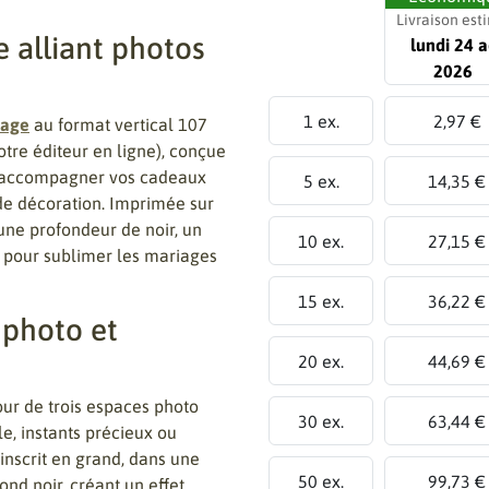
Livraison est
 alliant photos
lundi 24 a
2026
1 ex.
2,97 €
iage
au format vertical 107
re éditeur en ligne), conçue
t accompagner vos cadeaux
5 ex.
14,35 €
 de décoration. Imprimée sur
e une profondeur de noir, un
10 ex.
27,15 €
t pour sublimer les mariages
15 ex.
36,22 €
 photo et
20 ex.
44,69 €
our de trois espaces photo
30 ex.
63,44 €
le, instants précieux ou
’inscrit en grand, dans une
50 ex.
99,73 €
nd noir, créant un effet