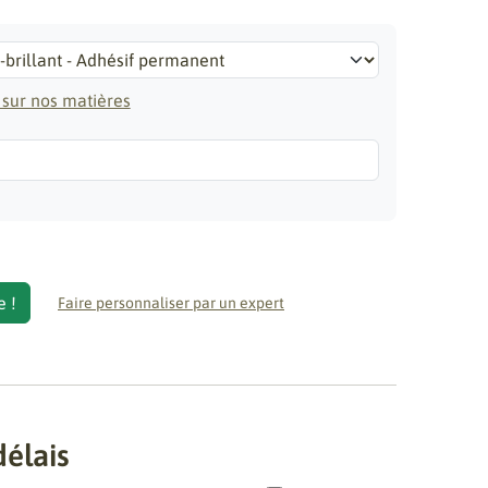
 sur nos matières
e
e !
Faire personnaliser par un expert
délais