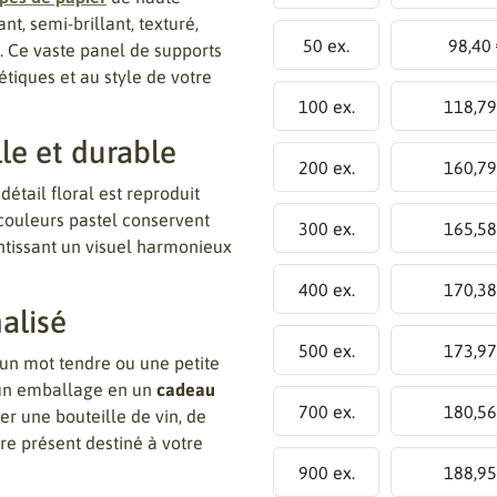
ant, semi-brillant, texturé,
50 ex.
98,40
. Ce vaste panel de supports
tiques et au style de votre
100 ex.
118,79
le et durable
200 ex.
160,79
détail floral est reproduit
 couleurs pastel conservent
300 ex.
165,58
antissant un visuel harmonieux
400 ex.
170,38
alisé
500 ex.
173,97
 un mot tendre ou une petite
 un emballage en un
cadeau
700 ex.
180,56
r une bouteille de vin, de
re présent destiné à votre
900 ex.
188,95