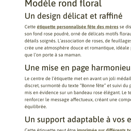
Modèle rond floral
Un design délicat et raffiné
Cette
étiquette personnalisée fête des mères
se di
son fond rose poudré, orné de délicats motifs flora
détails soignés. L’association de roses, de feuillag
crée une atmosphère douce et romantique, idéale 
que l’on porte à sa maman.
Une mise en page harmonieus
Le centre de l’étiquette met en avant un joli méda
discret, surmonté du texte “Bonne fête” et suivi 
mis en évidence sur un bandeau rose élégant. Le te
renforcer le message affectueux, créant une compo
équilibrée.
Un support adaptable à vos e
Cette étiquette peut être
imprimée sur différents t