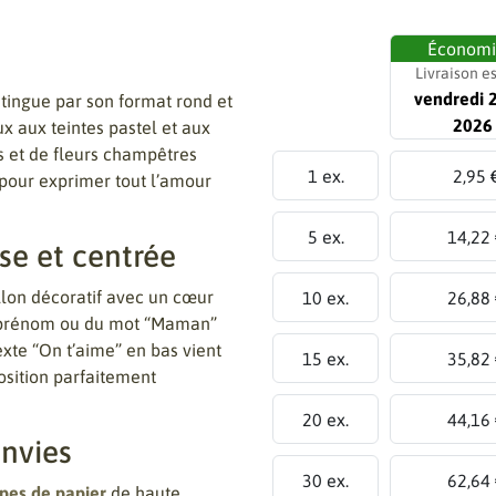
Économ
Livraison e
vendredi 
stingue par son format rond et
2026
ux aux teintes pastel et aux
es et de fleurs champêtres
1 ex.
2,95 
pour exprimer tout l’amour
5 ex.
14,22
e et centrée
illon décoratif avec un cœur
10 ex.
26,88
du prénom ou du mot “Maman”
xte “On t’aime” en bas vient
15 ex.
35,82
sition parfaitement
20 ex.
44,16
nvies
30 ex.
62,64
ypes de papier
de haute