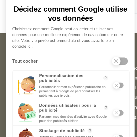
Aucun avis.
Création en ligne d'étiquettes
Aide
personnalisées
Notre équipe d'experts est là pour
Assistan
vous aider à créer vos étiquettes du
Comment 
lundi au vendredi de 9h à 19h.
Échantill
0970 444 210
Comparati
Livraison
Garantie
Service
Engagement
Brand