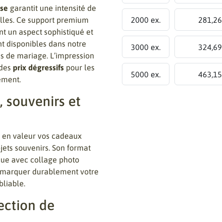
sse
garantit une intensité de
2000 ex.
281,26
elles. Ce support premium
ant un aspect sophistiqué et
 disponibles dans notre
3000 ex.
324,69
es de mariage. L’impression
 des
prix dégressifs
pour les
5000 ex.
463,15
ement.
, souvenirs et
a en valeur vos cadeaux
bjets souvenirs. Son format
que avec collage photo
 marquer durablement votre
bliable.
ection de