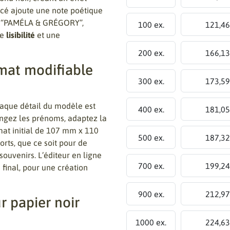
lacé ajoute une note poétique
s, “PAMÉLA & GRÉGORY”,
100 ex.
121,46
te
lisibilité
et une
200 ex.
166,13
rmat modifiable
300 ex.
173,59
haque détail du modèle est
400 ex.
181,05
angez les prénoms, adaptez la
rmat initial de 107 mm x 110
500 ex.
187,32
rts, que ce soit pour de
ouvenirs. L’éditeur en ligne
700 ex.
199,24
final, pour une création
900 ex.
212,97
r papier noir
1000 ex.
224,63