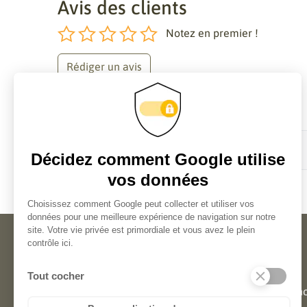
Avis des clients
Notez en premier !
Rédiger un avis
Aucun avis.
Création en ligne d'étiquettes
Aide
personnalisées
Notre équipe d'experts est là pour
Assistan
vous aider à créer vos étiquettes du