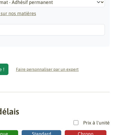
 sur nos matières
e
e !
Faire personnaliser par un expert
délais
Prix à l'unité
ique
Standard
Chrono