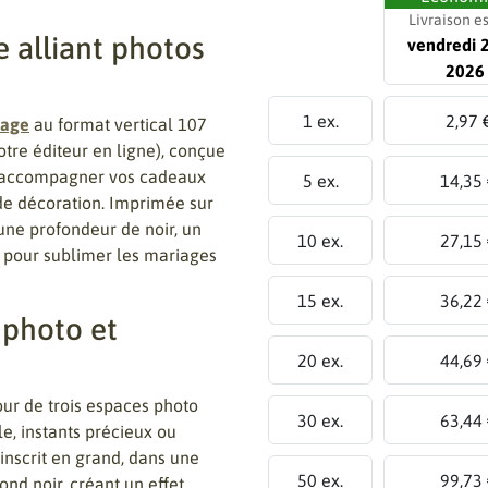
Livraison e
 alliant photos
vendredi 
2026
1 ex.
2,97 
iage
au format vertical 107
re éditeur en ligne), conçue
t accompagner vos cadeaux
5 ex.
14,35
 de décoration. Imprimée sur
e une profondeur de noir, un
10 ex.
27,15
t pour sublimer les mariages
15 ex.
36,22
 photo et
20 ex.
44,69
our de trois espaces photo
30 ex.
63,44
le, instants précieux ou
’inscrit en grand, dans une
50 ex.
99,73
nd noir, créant un effet