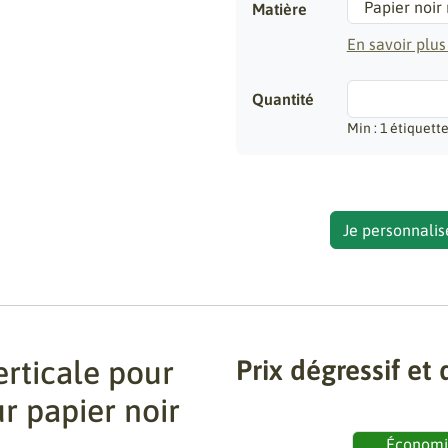
Matière
En savoir plus
Quantité
Min : 1 étiquett
Je personnalis
erticale pour
Prix dégressif et 
r papier noir
Économ