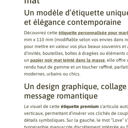
mat
Un modèle d’étiquette unique
et élégance contemporaine
Découvrez cette
étiquette personnalisée pour mar
mm x 110 mm (modifiable selon vos envies dans not
pour mettre en valeur vos plus beaux souvenirs e
d’invités, bouteilles, boîtes à dragées ou éléments
un
papier noir mat teinté dans la masse
, elle offr
rendu haut de gamme et un toucher raffiné, parfai
modernes, urbains ou chics.
Un design graphique, collage
message romantique
Le visuel de cette
étiquette premium
s’articule aut
verticaux, permettant d’insérer vos clichés de coup
détails symboliques. Sur la gauche, le mot “Love” s
typographie manuscrite discrètement intégrée au fo