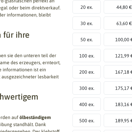
ard-glasflaschen perfekt an
20 ex.
44,80 €
egal oder beim direktverkauf.
der informationen, bleibt
30 ex.
63,60 €
 für ihre
50 ex.
100,00 
en sie den unteren teil der
100 ex.
121,99 
name des erzeugers, ernteort,
e informationen ist ein
200 ex.
167,18 
t ausgezeichneter lesbarkeit
300 ex.
175,17 
chwertigem
400 ex.
183,16 
rden auf
ölbeständigem
500 ex.
189,95 
eibung standhält. Dank
wiedergegeben. Der klebstoff