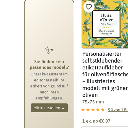
✨
Personalisierter
selbstklebender
Sie finden kein
etikettaufkleber
passendes modell?
für olivenölflasch
Unser ki-assistent im
editor erstellt ihr
– illustriertes
etikett von grund auf
modell mit grüne
nach ihren
oliven
empfehlungen.
75x75 mm
Mit ki erstellen →
5.0
von
1
Bewertung
1 ex. ab
€0.07