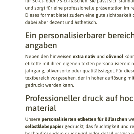
für 50-cl- oder 75-cl-flaschen. Sie passt sich stand
und sorgt für eine professionelle präsentation im r
Dieses format bietet zudem eine gute sichtbarkeit 
dabei aber dezent und ästhetisch.
Ein personalisierbarer bereich
angaben
Neben den hinweisen
extra nativ
und
olivenöl
könn
etikette mit ihren eigenen texten personalisieren: 
jahrgang, olivensorte oder qualitätssiegel. Für dies
textbereich vorgesehen, der in hoher auflösung mi
gedruckt werden kann.
Professioneller druck auf ho
material
Unsere
personalisierten etiketten für ölflaschen
we
selbstklebepapier
gedruckt, das feuchtigkeit und r
hochauflösendem druck wird jedes detail präzise 