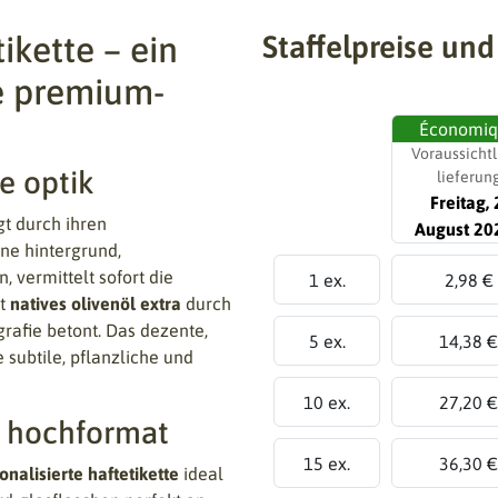
ikette – ein
Staffelpreise und
ne premium-
Économi
Voraussichtl
e optik
lieferun
Freitag, 
t durch ihren
August 20
ne hintergrund,
 vermittelt sofort die
1 ex.
2,98 €
xt
natives olivenöl extra
durch
grafie betont. Das dezente,
5 ex.
14,38 €
 subtile, pflanzliche und
10 ex.
27,20 €
es hochformat
15 ex.
36,30 €
onalisierte haftetikette
ideal