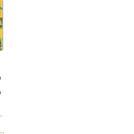
e
n
en