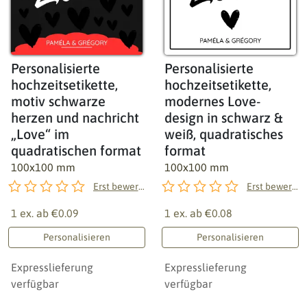
Personalisierte
Personalisierte
hochzeitsetikette,
hochzeitsetikette,
motiv schwarze
modernes Love-
herzen und nachricht
design in schwarz &
„Love“ im
weiß, quadratisches
quadratischen format
format
100x100 mm
100x100 mm
Erst bewerten!
Erst bewerten!
1 ex. ab
€0.09
1 ex. ab
€0.08
Personalisieren
Personalisieren
Expresslieferung
Expresslieferung
verfügbar
verfügbar