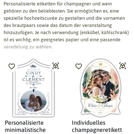
Personalisierte etiketten für champagner und wein
gehören zu den beliebtesten. Sie ermöglichen es, eine
spezielle hochzeitscuvée zu gestalten und die vornamen
des brautpaars sowie das datum der veranstaltung
hinzuzufügen. Je nach verwendung (eiskübel, kühlschrank)
ist es wichtig, ein geeignetes papier und eine passende
veredelung zu wählen.
Ideen für etiketten für gastgeschenke
gläser mit honig oder marmelade
personalisierte kerzen
zuckermandeln und gastgeschenke
miniaturflaschen
hausgemachte produkte
Personalisierte hochzeitsetiketten ermöglichen es, eine
stimmige und elegante dekoration für ihre feier zu gestalten.
Personalisierte
Individuelles
Sie werden auf wein- und champagnerflaschen,
minimalistische
champagneretikett
gastgeschenken, kerzen, marmeladengläsern,