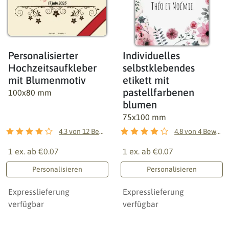
Personalisierter
Individuelles
Hochzeitsaufkleber
selbstklebendes
mit Blumenmotiv
etikett mit
pastellfarbenen
100x80 mm
blumen
75x100 mm
4.3
von
12
Bewertungen
4.8
von
4
Bewertungen
1 ex. ab
€0.07
1 ex. ab
€0.07
Personalisieren
Personalisieren
Expresslieferung
Expresslieferung
verfügbar
verfügbar