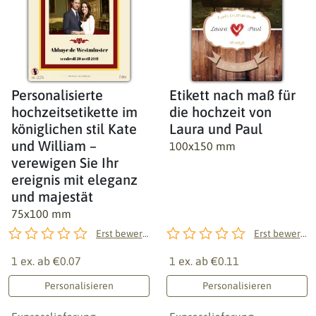
Personalisierte
Etikett nach maß für
hochzeitsetikette im
die hochzeit von
königlichen stil Kate
Laura und Paul
und William –
100x150 mm
verewigen Sie Ihr
ereignis mit eleganz
und majestät
75x100 mm
Erst bewerten!
Erst bewerten!
1 ex. ab
€0.07
1 ex. ab
€0.11
Personalisieren
Personalisieren