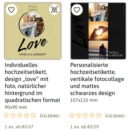
Individuelles
Personalisierte
hochzeitsetikett,
hochzeitsetikette,
design „love“ mit
vertikale fotocollage
foto, natürlicher
und mattes
hintergrund im
schwarzes design
quadratischen format
107x110 mm
90x90 mm
Erst bewerten!
Erst bewerten!
1 ex. ab
€0.07
1 ex. ab
€0.09