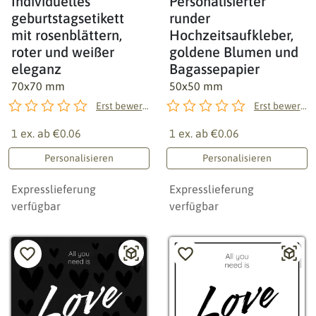
Individuelles
Personalisierter
geburtstagsetikett
runder
mit rosenblättern,
Hochzeitsaufkleber,
roter und weißer
goldene Blumen und
eleganz
Bagassepapier
70x70 mm
50x50 mm
Erst bewerten!
Erst bewerten!
1 ex. ab
€0.06
1 ex. ab
€0.06
Personalisieren
Personalisieren
Expresslieferung
Expresslieferung
verfügbar
verfügbar