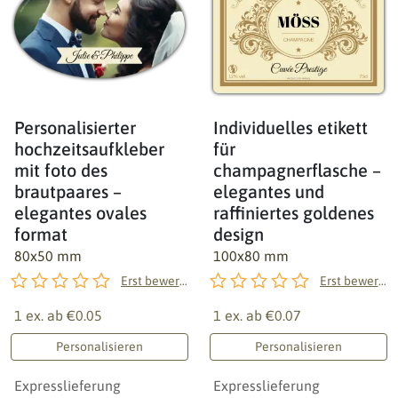
Personalisierter
Individuelles etikett
hochzeitsaufkleber
für
mit foto des
champagnerflasche –
brautpaares –
elegantes und
elegantes ovales
raffiniertes goldenes
format
design
80x50 mm
100x80 mm
Erst bewerten!
Erst bewerten!
1 ex. ab
€0.05
1 ex. ab
€0.07
Personalisieren
Personalisieren
Expresslieferung
Expresslieferung