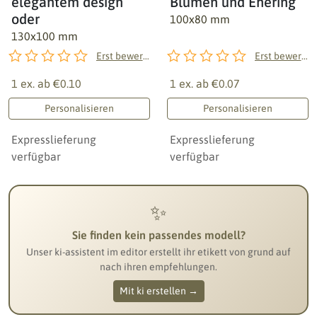
elegantem design
Blumen und Ehering
oder
100x80 mm
130x100 mm
Erst bewerten!
Erst bewerten!
1 ex. ab
€0.10
1 ex. ab
€0.07
Personalisieren
Personalisieren
Expresslieferung
Expresslieferung
verfügbar
verfügbar
✨
Sie finden kein passendes modell?
Unser ki-assistent im editor erstellt ihr etikett von grund auf
nach ihren empfehlungen.
Mit ki erstellen →