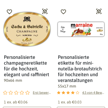
Personalisierte
Personalisierte
champagneretikette
etikette für mini-
für die hochzeit,
nutella-brotaufstrich
elegant und raffiniert
für hochzeiten und
veranstaltungen
90x66 mm
55x17 mm
Erst bewerten!
4.5
von
4
Bewertungen
1 ex. ab
€0.06
1 ex. ab
€0.03