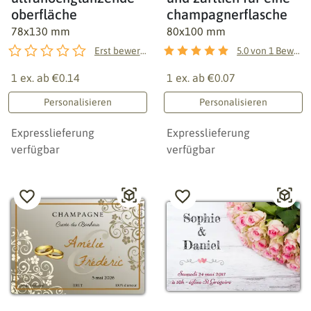
oberfläche
champagnerflasche
78x130 mm
80x100 mm
Erst bewerten!
5.0
von
1
Bewertungen
1 ex. ab
€0.14
1 ex. ab
€0.07
Personalisieren
Personalisieren
Expresslieferung
Expresslieferung
verfügbar
verfügbar