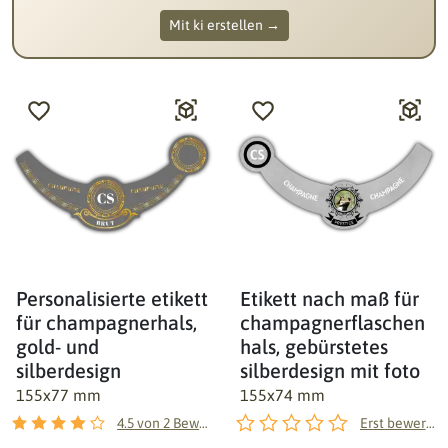
Mit ki erstellen →
Personalisierte etikett
Etikett nach maß für
für champagnerhals,
champagnerflaschen
gold- und
hals, gebürstetes
silberdesign
silberdesign mit foto
155x77 mm
155x74 mm
4.5
von
2
Bewertungen
Erst bewerten!