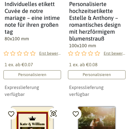
Individuelles etikett
Personalisierte
Cuvée de notre
hochzeitsetikette
mariage – eine intime
Estelle & Anthony –
note für ihren großen
romantisches design
tag
mit herzförmigem
blumenstrauß
80x100 mm
100x100 mm
Erst bewerten!
Erst bewerten!
1 ex. ab
€0.07
1 ex. ab
€0.08
Personalisieren
Personalisieren
Expresslieferung
Expresslieferung
verfügbar
verfügbar