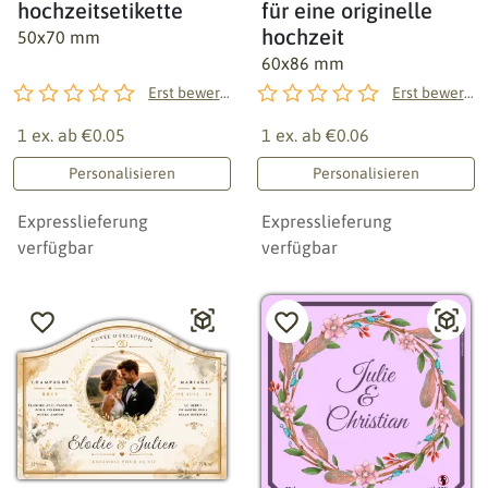
hochzeitsetikette
für eine originelle
mandeldragees oder auch auf der tischpapeterie verwendet.
hochzeit
50x70 mm
Dank der vollständigen personalisierung (vornamen, datum,
60x86 mm
zitat, monogramm, foto) schaffen sie eine einzigartige
Erst bewerten!
Erst bewerten!
visuelle identität für ihre hochzeit. Unsere vorlagen passen
sich allen stilen an: boho, ländlich, romantisch, chic,
1 ex. ab
€0.05
1 ex. ab
€0.06
minimalistisch oder modern.
Personalisieren
Personalisieren
Jedes etikett wird auf premium-papieren mit verschiedenen
veredelungen gedruckt: matt, glänzend, strukturiert, kraft
Expresslieferung
Expresslieferung
oder mit metallic-effekt. Sie können je nach bedarf in kleiner
verfügbar
verfügbar
oder großer menge bestellen.
Um noch weiter zu gehen, entdecken sie auch unsere
champagneretiketten
,
weinetiketten
,
etiketten für
veranstaltungen
, oder unseren leitfaden zu
materialien und
veredelungen
.