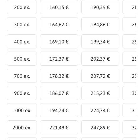
200 ex.
160,15 €
190,39 €
281
300 ex.
164,62 €
194,86 €
285
400 ex.
169,10 €
199,34 €
290
500 ex.
172,37 €
202,37 €
292
700 ex.
178,32 €
207,72 €
295
900 ex.
186,07 €
215,23 €
302
1000 ex.
194,74 €
224,74 €
314
2000 ex.
221,49 €
247,89 €
327