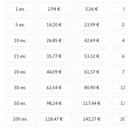
1 ex.
2,94 €
5,26 €
5,
5 ex.
14,20 €
23,99 €
26
10 ex.
26,85 €
42,69 €
47
15 ex.
35,77 €
53,32 €
63
20 ex.
44,09 €
61,37 €
78
30 ex.
62,54 €
80,90 €
111
50 ex.
98,24 €
117,44 €
175
100 ex.
118,47 €
141,27 €
209