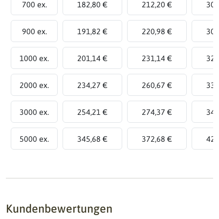
700 ex.
182,80 €
212,20 €
300
900 ex.
191,82 €
220,98 €
308
1000 ex.
201,14 €
231,14 €
321
2000 ex.
234,27 €
260,67 €
339
3000 ex.
254,21 €
274,37 €
344
5000 ex.
345,68 €
372,68 €
426
Kundenbewertungen