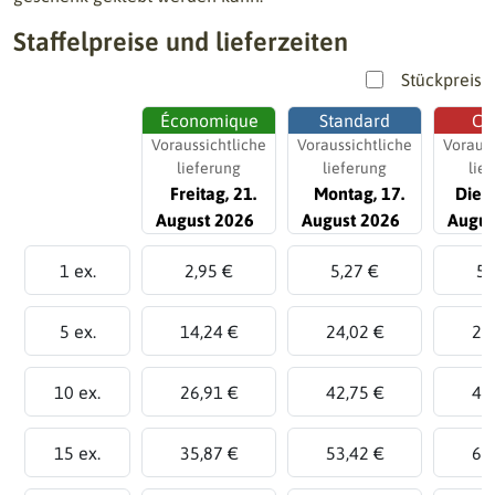
Staffelpreise und lieferzeiten
Stückpreis
Économique
Standard
Ch
Voraussichtliche
Voraussichtliche
Vorauss
lieferung
lieferung
lie
Freitag, 21.
Montag, 17.
Diens
August 2026
August 2026
Augus
1 ex.
2,95 €
5,27 €
5,
5 ex.
14,24 €
24,02 €
26
10 ex.
26,91 €
42,75 €
48
15 ex.
35,87 €
53,42 €
63