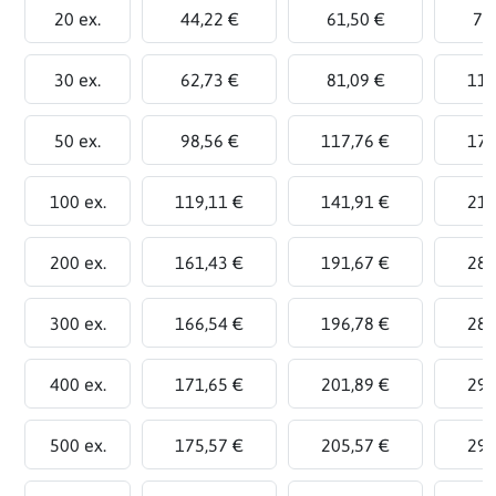
20 ex.
44,22 €
61,50 €
78
30 ex.
62,73 €
81,09 €
111
50 ex.
98,56 €
117,76 €
175
100 ex.
119,11 €
141,91 €
210
200 ex.
161,43 €
191,67 €
282
300 ex.
166,54 €
196,78 €
287
400 ex.
171,65 €
201,89 €
292
500 ex.
175,57 €
205,57 €
295