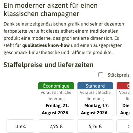
Ein moderner akzent für einen
klassischen champagner
Dank seiner zeitgenössischen grafik und seiner dezenten
farbpalette verleiht dieses etikett einem traditionellen
produkt eine moderne, designorientierte dimension. Es
steht für
qualitatives know-how
und einen ausgeprägten
geschmack für ästhetische und raffinierte produkte.
Staffelpreise und lieferzeiten
Stückpreis
Économique
Standard
Ch
Voraussichtliche
Voraussichtliche
Vorauss
lieferung
lieferung
lie
Freitag, 21.
Montag, 17.
Diens
August 2026
August 2026
Augus
1 ex.
2,95 €
5,26 €
5,