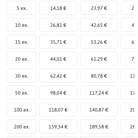
5 ex.
14,18 €
23,97 €
26
10 ex.
26,81 €
42,65 €
47
15 ex.
35,71 €
53,26 €
63
20 ex.
44,01 €
61,29 €
78
30 ex.
62,42 €
80,78 €
111
50 ex.
98,04 €
117,24 €
174
100 ex.
118,07 €
140,87 €
209
200 ex.
159,34 €
189,58 €
280