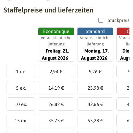
Staffelpreise und lieferzeiten
Stückpreis
Économique
Standard
Ch
Voraussichtliche
Voraussichtliche
Vorauss
lieferung
lieferung
lie
Freitag, 21.
Montag, 17.
Diens
August 2026
August 2026
Augus
1 ex.
2,94 €
5,26 €
5,
5 ex.
14,19 €
23,98 €
26
10 ex.
26,82 €
42,66 €
47
15 ex.
35,73 €
53,28 €
63