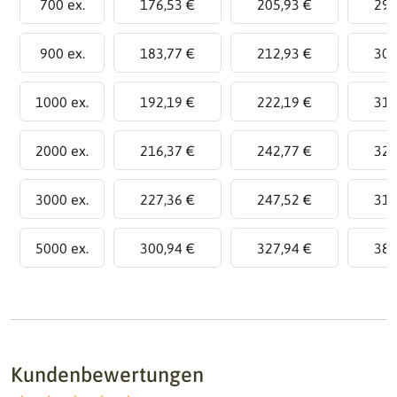
700 ex.
176,53 €
205,93 €
294
900 ex.
183,77 €
212,93 €
300
1000 ex.
192,19 €
222,19 €
312
2000 ex.
216,37 €
242,77 €
321
3000 ex.
227,36 €
247,52 €
318
5000 ex.
300,94 €
327,94 €
381
Kundenbewertungen