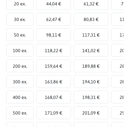
20 ex.
44,04 €
61,32 €
78
30 ex.
62,47 €
80,83 €
111
50 ex.
98,11 €
117,31 €
174
100 ex.
118,22 €
141,02 €
209
200 ex.
159,64 €
189,88 €
280
300 ex.
163,86 €
194,10 €
284
400 ex.
168,07 €
198,31 €
289
500 ex.
171,09 €
201,09 €
291