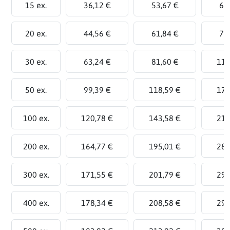
15 ex.
36,12 €
53,67 €
64
20 ex.
44,56 €
61,84 €
79
30 ex.
63,24 €
81,60 €
112
50 ex.
99,39 €
118,59 €
176
100 ex.
120,78 €
143,58 €
211
200 ex.
164,77 €
195,01 €
285
300 ex.
171,55 €
201,79 €
292
400 ex.
178,34 €
208,58 €
299