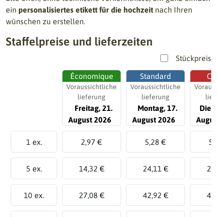
ein
personalisiertes etikett für die hochzeit
nach Ihren
wünschen zu erstellen.
Staffelpreise und lieferzeiten
Stückpreis
Économique
Standard
Ch
Voraussichtliche
Voraussichtliche
Vorauss
lieferung
lieferung
lie
Freitag, 21.
Montag, 17.
Diens
August 2026
August 2026
Augus
1 ex.
2,97 €
5,28 €
5,
5 ex.
14,32 €
24,11 €
26
10 ex.
27,08 €
42,92 €
48